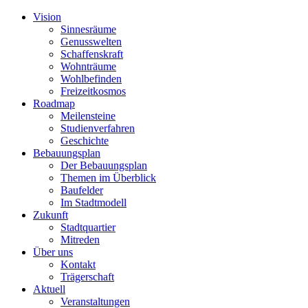
Vision
Sinnesräume
Genusswelten
Schaffenskraft
Wohnträume
Wohlbefinden
Freizeitkosmos
Roadmap
Meilensteine
Studienverfahren
Geschichte
Bebauungsplan
Der Bebauungsplan
Themen im Überblick
Baufelder
Im Stadtmodell
Zukunft
Stadtquartier
Mitreden
Über uns
Kontakt
Trägerschaft
Aktuell
Veranstaltungen