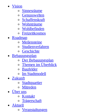
Vision
Sinnesräume
Genusswelten
Schaffenskraft
Wohnträume
Wohlbefinden
Freizeitkosmos
Roadmap
Meilensteine
Studienverfahren
Geschichte
Bebauungsplan
Der Bebauungsplan
Themen im Überblick
Baufelder
Im Stadtmodell
Zukunft
Stadtquartier
Mitreden
Über uns
Kontakt
Trägerschaft
Aktuell
Veranstaltungen